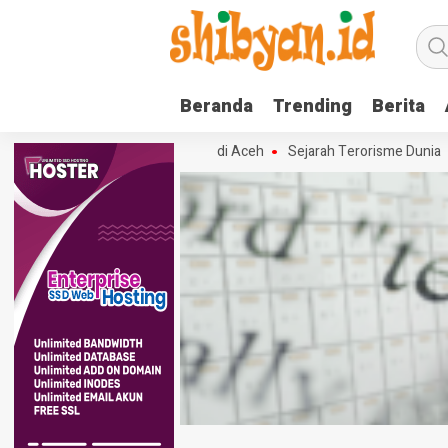
Beranda
Trending
Berita
 88 Tangkap Terduga Teroris di Aceh
Sejarah Terorisme Dunia
T