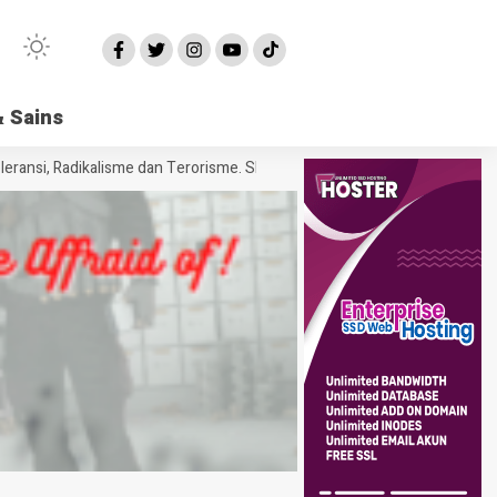
 Sains
nsi, Radikalisme dan Terorisme. SIAPA TAKUT !!
Pembunuhan-Pembunuh