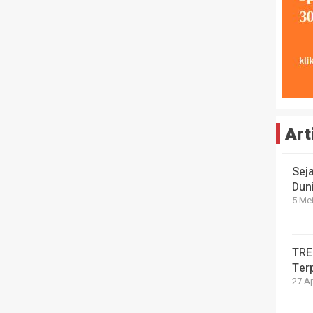
Art
Sej
Dun
5 Mei
TRE
Ter
27 Ap