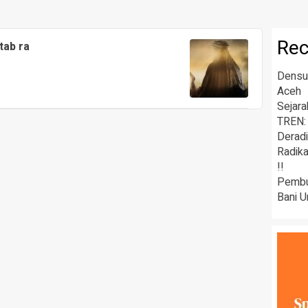
Rec
tab ra
Densus
Aceh
Sejara
TREN:
Deradi
Radik
!!
Pembu
Bani U