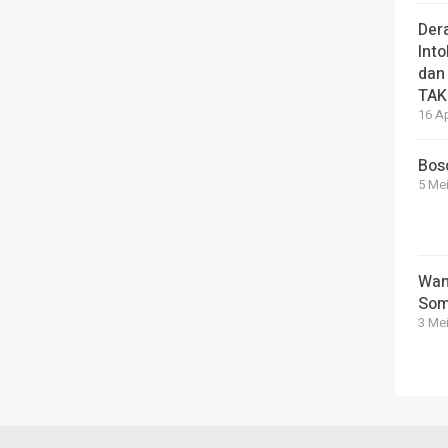
Der
Into
dan
TAK
16 Ap
Bos
5 Mei
Wan
Som
3 Mei