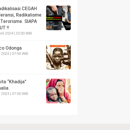
adikalisasi CEGAH
leransi, Radikalisme
 Terorisme. SIAPA
UT !!
ril 2024 | 20:00 WIB
co Odonga
 2023 | 07:00 WIB
ita “Khadija”
alia.
 2023 | 07:00 WIB